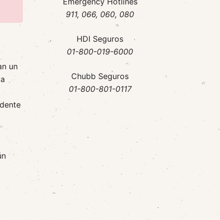
Emergency Hotlines
911
, 066, 060, 080
HDI Seguros
01-800-019-6000
an un
Chubb Seguros
ma
01-800-801-0117
idente
ún