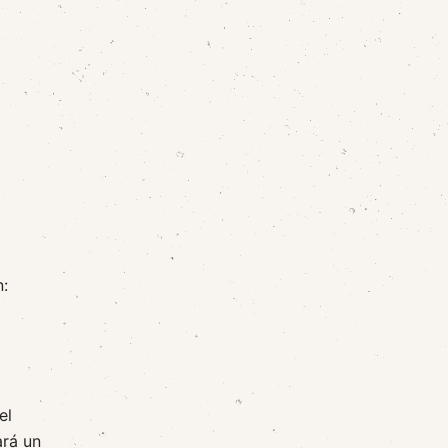
n:
el
ará un