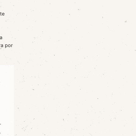
te
a
ra por
e
r
o