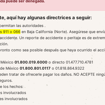
ada puede ser denegada.
e, aquí hay algunas directrices a seguir:
permitan las autoridades .
s 911 o 066
en Baja California (Norte). Asegúrese que enví
 accidente. Un reporte de accidente o peritaje es de extre
ción.
ronto como sea posible después que haya ocurrido el acc
e México
01.800.019.6000
o directo 01.477.710.4781
o de México
01.800.801.0117
o 01.818.864.9322
ueden tratar de ofrecerle pagar los daños. NO ACEPTE ning
eguros.
e los hechos:
s involucrados
es involucrados