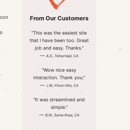
 con
From Our Customers
lo
"This was the easiest site
that I have been too. Great
job and easy. Thanks."
—
A.G., Tehachapi, CA
"Wow nice easy
interaction. Thank you."
—
J.W., Pinon Hills, CA
"It was streamlined and
simple."
—
B.W., Santa Rosa, CA