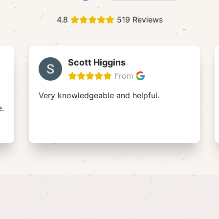
4.8
519 Reviews
Scott Higgins
From
Very knowledgeable and helpful.
e.